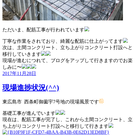
ただいま、配筋工事が行われています
丁寧な作業をされており、綺麗な配筋に仕上がってます
次は、土間コンクリート、立ち上がりコンクリート打設へと
移行していきます
現場が進むにつれて、ブログをアップして行きますのでお楽
しみに〜
投
2017年11月28日
稿
日:
現場進捗状況(^^)
東広島市 西条町御薗宇7号地の現場風景です
基礎工事が進んでいます
現在は、配筋工事が完了し、これから土間コンクリート、立
ち上がりコンクリート打設へと移行して行きます