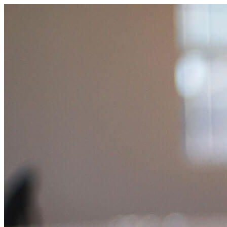
コ
ン
テ
ン
ツ
へ
ス
キ
ッ
プ