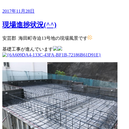
投
2017年11月28日
稿
日:
現場進捗状況(^^)
安芸郡 海田町寺迫13号地の現場風景です
基礎工事が進んでいます