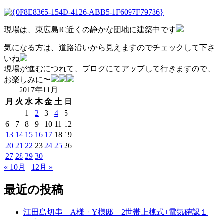
現場は、東広島IC近くの静かな団地に建築中です
気になる方は、道路沿いから見えますのでチェックして下さ
いね
現場が進むにつれて、ブログにてアップして行きますので、
お楽しみに〜
2017年11月
月
火
水
木
金
土
日
1
2
3
4
5
6
7
8
9
10
11
12
13
14
15
16
17
18
19
20
21
22
23
24
25
26
27
28
29
30
« 10月
12月 »
最近の投稿
江田島切串 A様・Y様邸 2世帯上棟式+電気確認１