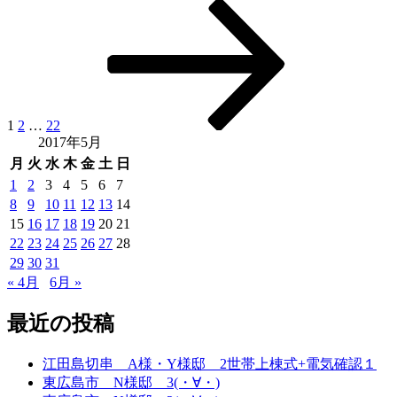
固
固
固
次
投
定
定
定
の
稿
ペ
ペ
ペ
ペ
ー
ー
ー
ー
ナ
ジ
ジ
ジ
ジ
ビ
ゲ
1
2
…
22
2017年5月
ー
月
火
水
木
金
土
日
シ
1
2
3
4
5
6
7
8
9
10
11
12
13
14
ョ
15
16
17
18
19
20
21
ン
22
23
24
25
26
27
28
29
30
31
« 4月
6月 »
最近の投稿
江田島切串 A様・Y様邸 2世帯上棟式+電気確認１
東広島市 N様邸 3(・∀・)