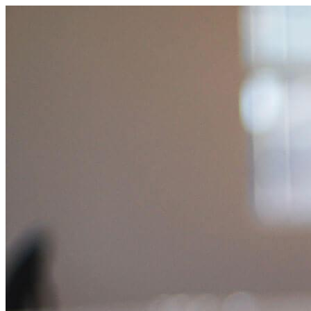
コ
ン
テ
ン
ツ
へ
ス
キ
ッ
プ