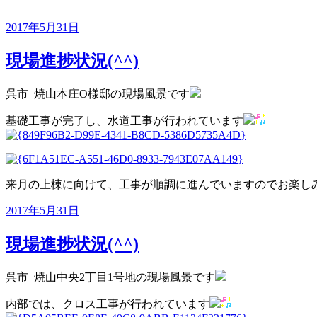
投
2017年5月31日
稿
日:
現場進捗状況(^^)
呉市 焼山本庄O様邸の現場風景です
基礎工事が完了し、水道工事が行われています
来月の上棟に向けて、工事が順調に進んでいますのでお楽し
投
2017年5月31日
稿
日:
現場進捗状況(^^)
呉市 焼山中央2丁目1号地の現場風景です
内部では、クロス工事が行われています