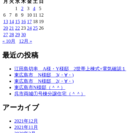
月
火
水
木
金
土
日
1
2
3
4
5
6
7
8
9
10
11
12
13
14
15
16
17
18
19
20
21
22
23
24
25
26
27
28
29
30
« 10月
12月 »
最近の投稿
江田島切串 A様・Y様邸 2世帯上棟式+電気確認１
東広島市 N様邸 3(・∀・)
東広島市 N様邸 2(・∀・)
東広島市N様邸（＾＾）
呉市両城①号棟分譲住宅（＾＾）
アーカイブ
2021年12月
2021年11月