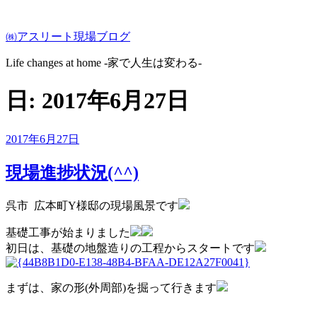
コ
ン
㈱アスリート現場ブログ
テ
ン
Life changes at home -家で人生は変わる-
ツ
へ
日:
2017年6月27日
ス
キ
ッ
投
2017年6月27日
プ
稿
日:
現場進捗状況(^^)
呉市 広本町Y様邸の現場風景です
基礎工事が始まりました
初日は、基礎の地盤造りの工程からスタートです
まずは、家の形(外周部)を掘って行きます