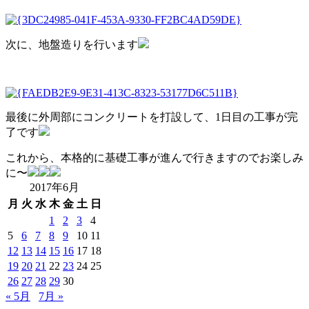
次に、地盤造りを行います
最後に外周部にコンクリートを打設して、1日目の工事が完
了です
これから、本格的に基礎工事が進んで行きますのでお楽しみ
に〜
2017年6月
月
火
水
木
金
土
日
1
2
3
4
5
6
7
8
9
10
11
12
13
14
15
16
17
18
19
20
21
22
23
24
25
26
27
28
29
30
« 5月
7月 »