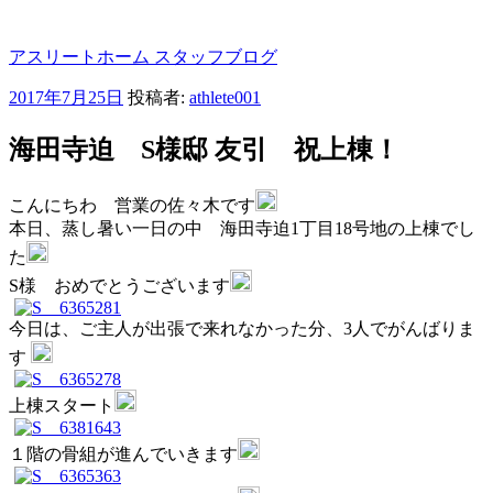
コ
ン
アスリートホーム スタッフブログ
テ
ン
投
2017年7月25日
投稿者:
athlete001
ツ
稿
へ
日:
海田寺迫 S様邸 友引 祝上棟！
ス
キ
ッ
こんにちわ 営業の佐々木です
プ
本日、蒸し暑い一日の中 海田寺迫1丁目18号地の上棟でし
た
S様 おめでとうございます
今日は、ご主人が出張で来れなかった分、3人でがんばりま
す
上棟スタート
１階の骨組が進んでいきます