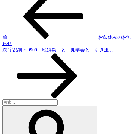
の
稿
投
稿
ナ
ビ
ゲ
前
お盆休みのお知
らせ
ー
次
次
宇品御幸0909 地鎮祭 と 見学会と 引き渡し！
シ
の
投
ョ
稿
ン
検
索:
検
索