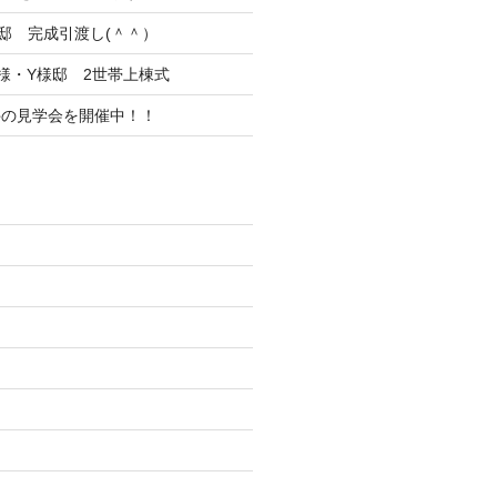
邸 完成引渡し(＾＾）
様・Y様邸 2世帯上棟式
件の見学会を開催中！！