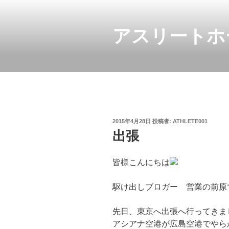
コ
ン
テ
アスリートホ
ン
ツ
へ
ス
キ
ッ
プ
投
2015年4月28日
投稿者:
ATHLETE001
稿
出張
日:
皆様こんにちは
駆け出しブロガー 営業の前原
先日、東京へ出張へ行ってきま
アシアナ空港が広島空港でやら