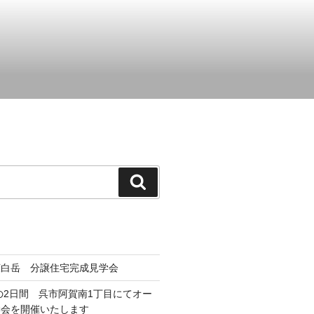
検
索
呉市広白岳 分譲住宅完成見学会
日の2日間 呉市阿賀南1丁目にてオー
学会を開催いたします