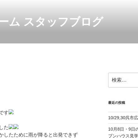
ーム スタッフブログ
検
索:
最近の投稿
です
10/29,30
した
10月8日・9
かしたために雨が降ると出発できず
プンハウス見