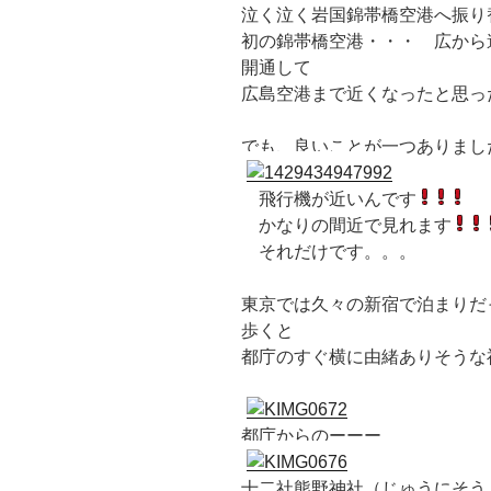
泣く泣く岩国錦帯橋空港へ振り
初の錦帯橋空港・・・ 広から
開通して
広島空港まで近くなったと思った
でも、良いことが一つありまし
飛行機が近いんです
かなりの間近で見れます
それだけです。。。
東京では久々の新宿で泊まりだ
歩くと
都庁のすぐ横に由緒ありそうな
都庁からのーーー
十二社熊野神社（じゅうにそう