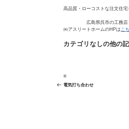
高品質・ローコストな注
広島県呉市の工務店
㈱アスリートホームのHPは
こ
カテゴリなしの他の記
投
前
前
稿
の
電気打ち合わせ
投
ナ
稿
ビ
ゲ
ー